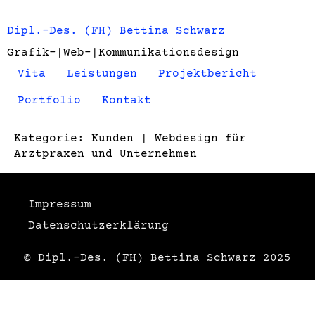
Inhalt
springen
Dipl.-Des. (FH) Bettina Schwarz
Grafik-|Web-|Kommunikationsdesign
Vita
Leistungen
Projektbericht
Portfolio
Kontakt
Kategorie:
Kunden | Webdesign für
Arztpraxen und Unternehmen
Impressum
Datenschutzerklärung
© Dipl.-Des. (FH) Bettina Schwarz 2025