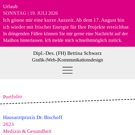
Urlaub
SONNTAG | 19. JULI 2026
Ich gönne mir eine kurze Auszeit. Ab
dem 17. August
bin
ich wieder mit frischer Energie für Ihre Projekte erreichbar.
In dringenden Fällen können Sie mir gerne eine Nachricht auf der
Mailbox hinterlassen. Ich melde mich schnellstmöglich zurück.
Dipl.-Des. (FH) Bettina Schwarz
Grafik-|Web-|Kommunikationsdesign
Portfolio
Hausarztpraxis Dr. Bischoff
2023
Medizin & Gesundheit