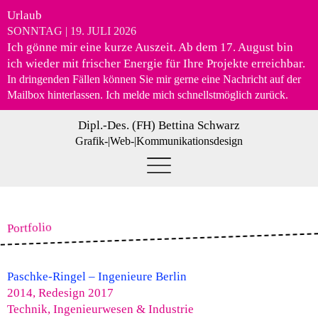
Urlaub
SONNTAG | 19. JULI 2026
Ich gönne mir eine kurze Auszeit. Ab
dem 17. August
bin
ich wieder mit frischer Energie für Ihre Projekte erreichbar.
In dringenden Fällen können Sie mir gerne eine Nachricht auf der
Mailbox hinterlassen. Ich melde mich schnellstmöglich zurück.
Dipl.-Des. (FH) Bettina Schwarz
Grafik-|Web-|Kommunikationsdesign
Portfolio
Paschke-Ringel – Ingenieure Berlin
2014, Redesign 2017
Technik, Ingenieurwesen & Industrie