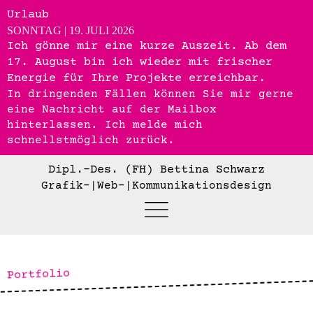
Urlaub
SONNTAG | 19. JULI 2026
Ich gönne mir eine kurze Auszeit. Ab
dem
17. August
bin ich wieder mit frischer
Energie für Ihre Projekte erreichbar.
In dringenden Fällen können Sie mir gerne
eine Nachricht auf der Mailbox
hinterlassen. Ich melde mich
schnellstmöglich zurück.
Dipl.-Des. (FH) Bettina Schwarz
Grafik-|Web-|Kommunikationsdesign
Portfolio