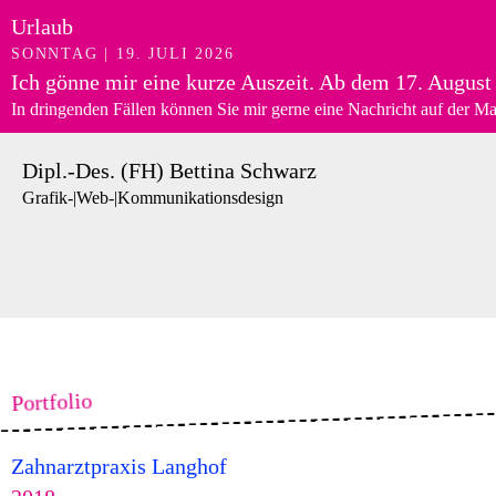
Urlaub
SONNTAG | 19. JULI 2026
Ich gönne mir eine kurze Auszeit. Ab
dem 17. August
In dringenden Fällen können Sie mir gerne eine Nachricht auf der Ma
Dipl.-Des. (FH) Bettina Schwarz
Grafik-|Web-|Kommunikationsdesign
Portfolio
Zahnarztpraxis Langhof